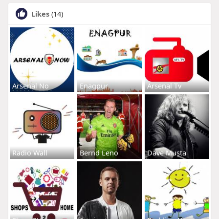
Likes
(14)
Arsenal No
Enagpur
Arsenal Tv
Radio Wall
Bernd Leno
Dave Musta