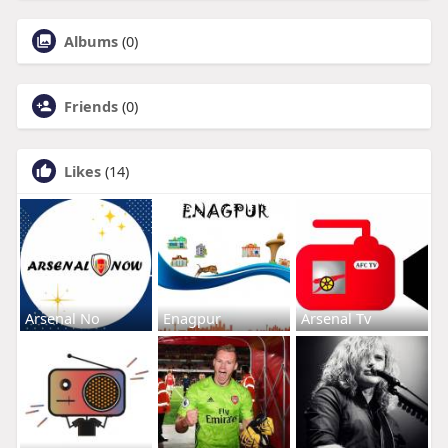
Albums
(0)
Friends
(0)
Likes
(14)
Arsenal No
Enagpur
Arsenal Tv