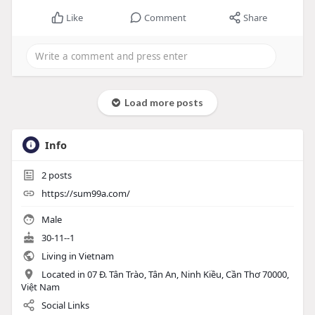
Like
Comment
Share
Load more posts
Info
2
posts
https://sum99a.com/
Male
30-11--1
Living in Vietnam
Located in 07 Đ. Tân Trào, Tân An, Ninh Kiều, Cần Thơ 70000,
Việt Nam
Social Links