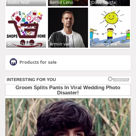
Radio Wall
Bernd Leno
Dave Musta
Shops2Home
Armin van
Budding-Wa
Products for sale