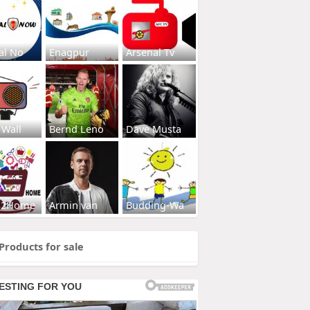
al No
Enagpur
Arsenal Tv
 Wall
Bernd Leno
Dave Musta
s2Home
Armin van
Budding-Wa
Products for sale