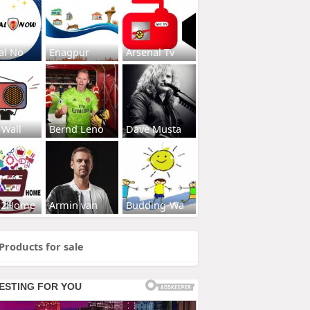
al No
Enagpur
Arsenal Tv
 Wall
Bernd Leno
Dave Musta
s2Home
Armin van
Budding-Wa
Products for sale