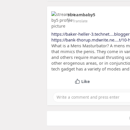
streambaby5
2
- Translate
https://baker-heller-3.technet....blogge
https://bank-thorup.mdwrite.ne....t/10-
What is a Mens Masturbator? A mens mas
that mimics the penis. They come in va
and others require manual thrusting us
other erogenous areas, or in conjunctio
tech gadget has a variety of modes and 
Like