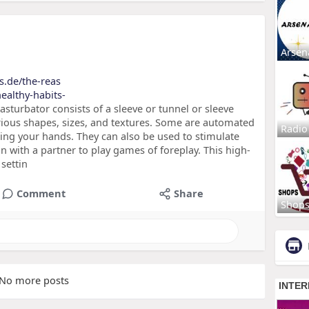
Arsen
rs.de/the-reas
healthy-habits-
turbator consists of a sleeve or tunnel or sleeve
rious shapes, sizes, and textures. Some are automated
Radio
ing your hands. They can also be used to stimulate
n with a partner to play games of foreplay. This high-
settin
Comment
Share
Shop
No more posts