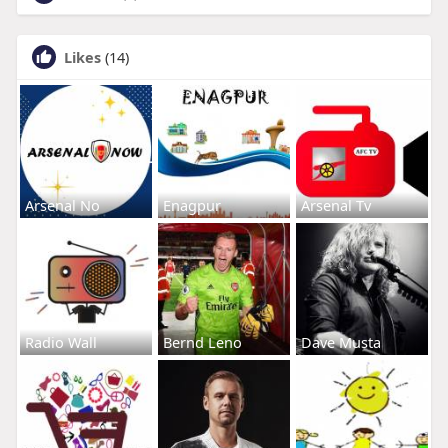
Likes
(14)
Arsenal No
Enagpur
Arsenal Tv
Radio Wall
Bernd Leno
Dave Musta