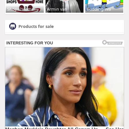
Shops2Home
Armin van
Budding-Wa
Products for sale