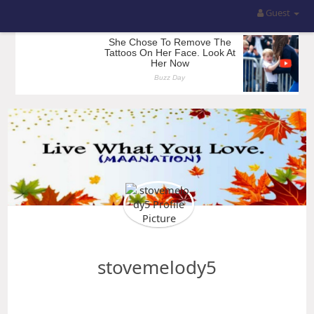
Guest
stovemelody5