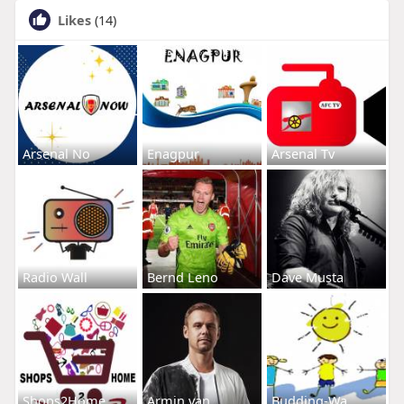
Likes
(14)
Arsenal No
Enagpur
Arsenal Tv
Radio Wall
Bernd Leno
Dave Musta
Shops2Home
Armin van
Budding-Wa