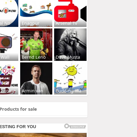
al No
Enagpur
Arsenal Tv
 Wall
Bernd Leno
Dave Musta
s2Home
Armin van
Budding-Wa
Products for sale