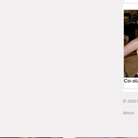
© 2026 
About