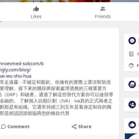
Likes
Friends
1
monroesmed-sobcxm/b
F
ingly.com/blog/
zhai-wu-shu-hua
常走過霧 - 不確定和艱鉅。你擁有的實際上選項幫助清
要理解。接下來的幾段將探索處理債務的三種重要方
品（DRP）和破產。通過了解這些替代方案你可以做領導
的。 了解個人自願計劃（IVA） iva真的正式兩者之
劃那是有組織。它通常持續三到五年是量身定制你的獨
那是經認證誰能協商您的條款代替
Comment
Share