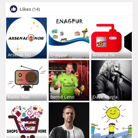
Likes
(14)
Arsenal No
Enagpur
Arsenal Tv
Radio Wall
Bernd Leno
Dave Musta