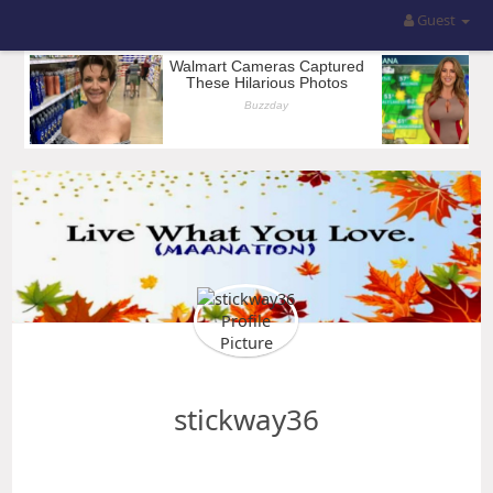
Guest
stickway36