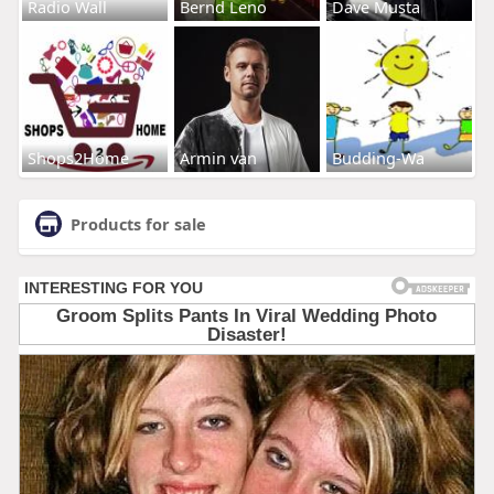
Radio Wall
Bernd Leno
Dave Musta
Shops2Home
Armin van
Budding-Wa
Products for sale