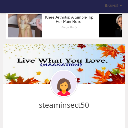
Guest
steaminsect50