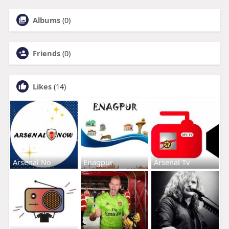
Albums
(0)
Friends
(0)
Likes
(14)
Arsenal No
Enagpur
Arsenal Tv