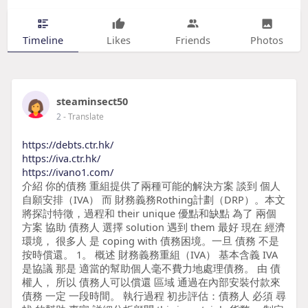
Timeline
Likes
Friends
Photos
steaminsect50
2
- Translate
https://debts.ctr.hk/
https://iva.ctr.hk/
https://ivano1.com/
介紹 你的債務 重組提供了兩種可能的解決方案 談到 個人
自願安排（IVA） 而 財務義務Rothing計劃（DRP）。本文
將探討特徵，過程和 their unique 優點和缺點 為了 兩個
方案 協助 債務人 選擇 solution 遇到 them 最好 現在 經濟
環境， 很多人 是 coping with 債務困境。一旦 債務 不是
按時償還。 1。 概述 財務義務重組（IVA） 基本含義 IVA
是協議 那是 適當的幫助個人毫不費力地處理債務。 由 債
權人， 所以 債務人可以償還 區域 通過在內部安裝付款來
債務 一定 一段時間。 執行過程 初步評估：債務人 必須 尋