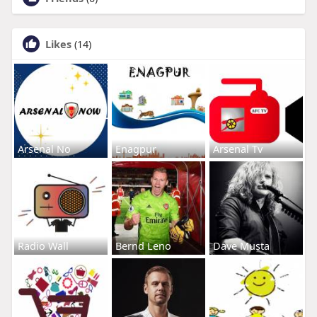
Likes
(14)
Arsenal No
Enagpur
Arsenal Tv
Radio Wall
Bernd Leno
Dave Musta