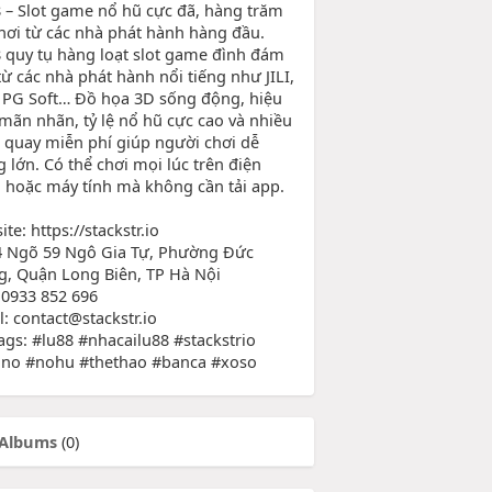
 – Slot game nổ hũ cực đã, hàng trăm
chơi từ các nhà phát hành hàng đầu.
 quy tụ hàng loạt slot game đình đám
từ các nhà phát hành nổi tiếng như JILI,
 PG Soft… Đồ họa 3D sống động, hiệu
mãn nhãn, tỷ lệ nổ hũ cực cao và nhiều
 quay miễn phí giúp người chơi dễ
 lớn. Có thể chơi mọi lúc trên điện
i hoặc máy tính mà không cần tải app.
te: https://stackstr.io
4 Ngõ 59 Ngô Gia Tự, Phường Đức
g, Quận Long Biên, TP Hà Nội
 0933 852 696
l: contact@stackstr.io
ags: #lu88 #nhacailu88 #stackstrio
ino #nohu #thethao #banca #xoso
Albums
(0)