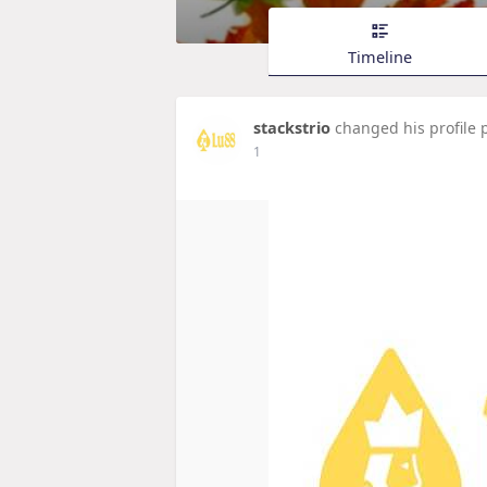
Timeline
stackstrio
changed his profile 
1