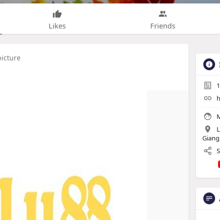
Likes
Friends
picture
1
h
M
L
Giang
S