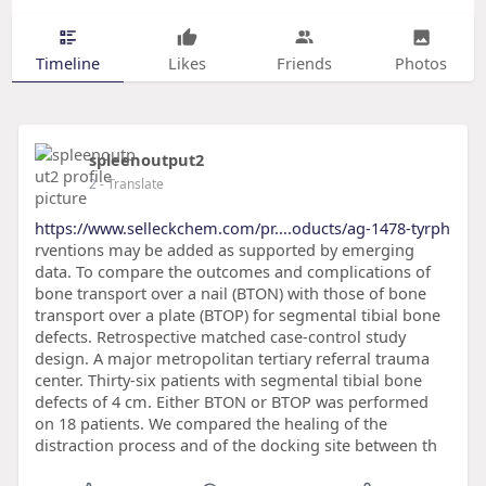
Timeline
Likes
Friends
Photos
spleenoutput2
2
- Translate
https://www.selleckchem.com/pr....oducts/ag-1478-tyrph
rventions may be added as supported by emerging
data. To compare the outcomes and complications of
bone transport over a nail (BTON) with those of bone
transport over a plate (BTOP) for segmental tibial bone
defects. Retrospective matched case-control study
design. A major metropolitan tertiary referral trauma
center. Thirty-six patients with segmental tibial bone
defects of 4 cm. Either BTON or BTOP was performed
on 18 patients. We compared the healing of the
distraction process and of the docking site between th