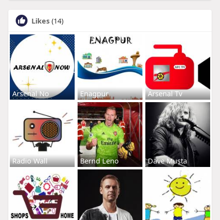
Likes
(14)
Arsenal No
Enagpur
Arsenal Tv
Radio Wall
Bernd Leno
Dave Musta