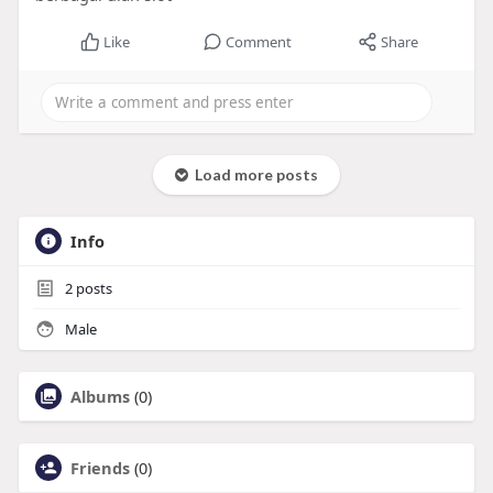
Like
Comment
Share
Load more posts
Info
2
posts
Male
Albums
(0)
Friends
(0)