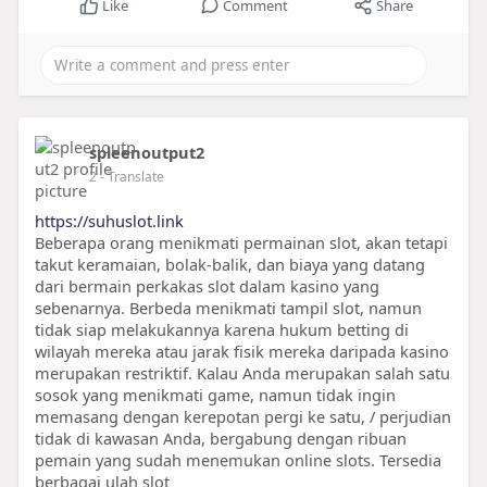
Like
Comment
Share
spleenoutput2
2
- Translate
https://suhuslot.link
Beberapa orang menikmati permainan slot, akan tetapi
takut keramaian, bolak-balik, dan biaya yang datang
dari bermain perkakas slot dalam kasino yang
sebenarnya. Berbeda menikmati tampil slot, namun
tidak siap melakukannya karena hukum betting di
wilayah mereka atau jarak fisik mereka daripada kasino
merupakan restriktif. Kalau Anda merupakan salah satu
sosok yang menikmati game, namun tidak ingin
memasang dengan kerepotan pergi ke satu, / perjudian
tidak di kawasan Anda, bergabung dengan ribuan
pemain yang sudah menemukan online slots. Tersedia
berbagai ulah slot