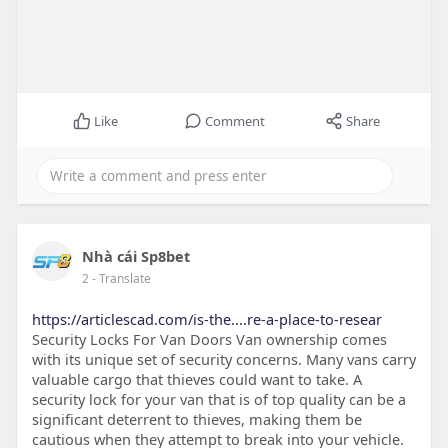
Like
Comment
Share
Nhà cái Sp8bet
2
- Translate
https://articlescad.com/is-the....re-a-place-to-resear
Security Locks For Van Doors Van ownership comes
with its unique set of security concerns. Many vans carry
valuable cargo that thieves could want to take. A
security lock for your van that is of top quality can be a
significant deterrent to thieves, making them be
cautious when they attempt to break into your vehicle.