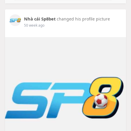
Nhà cái Sp8bet
changed his profile picture
50 week ago