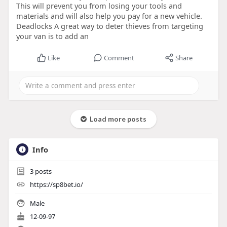
This will prevent you from losing your tools and
materials and will also help you pay for a new vehicle.
Deadlocks A great way to deter thieves from targeting
your van is to add an
Like
Comment
Share
Load more posts
Info
3
posts
https://sp8bet.io/
Male
12-09-97