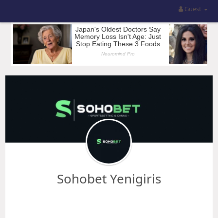
Guest
Sohobet Yenigiris