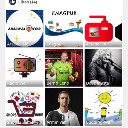
Likes
(14)
Arsenal No
Enagpur
Arsenal Tv
Radio Wall
Bernd Leno
Dave Musta
Shops2Home
Armin van
Budding-Wa