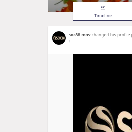
Timeline
soc88 mov
changed his profile 
1