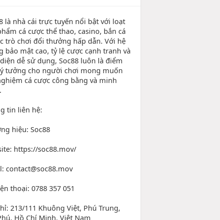
 là nhà cái trực tuyến nổi bật với loạt
phẩm cá cược thể thao, casino, bắn cá
ác trò chơi đổi thưởng hấp dẫn. Với hệ
g bảo mật cao, tỷ lệ cược cạnh tranh và
 diện dễ sử dụng, Soc88 luôn là điểm
lý tưởng cho người chơi mong muốn
 nghiệm cá cược công bằng và minh
.
 tin liên hệ:
ng hiệu: Soc88
ite: https://soc88.mov/
l: contact@soc88.mov
iện thoại: 0788 357 051
chỉ: 213/111 Khuông Việt, Phú Trung,
Phú, Hồ Chí Minh, Việt Nam