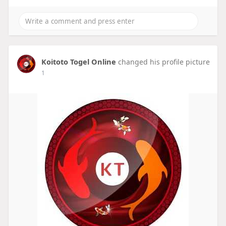
Koitoto Togel Online
changed his profile picture
1