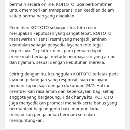
bermain secara online. KOITOTO juga berkomitmen
untuk memberikan transparansi dan keadilan dalam
setiap permainan yang diadakan.
Pemilihan KOITOTO sebagai situs toto resmi
merupakan keputusan yang sangat tepat. KOITOTO
menawarkan lisensi resmi yang menjadi jaminan
keandalan sebagai penyedia layanan toto togel
terpercaya. Di platform ini, para pemain dapat
menikmati berbagai metode pembayaran yang aman
dan nyaman, sesuai dengan kebutuhan mereka.
Seiring dengan itu, keunggulan KOITOTO terletak pada
layanan pelanggan yang responsif, siap melayani
pemain kapan saja dengan dukungan 24/7. Hal ini
memberikan rasa aman dan kepercayaan bagi setiap
anggota yang bergabung. Tidak hanya itu, KOITOTO
juga menyediakan promosi menarik serta bonus yang
bermanfaat bagi anggota baru maupun lama,
menjadikan pengalaman bermain semakin
menguntungkan.