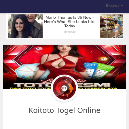
Guest
Koitoto Togel Online