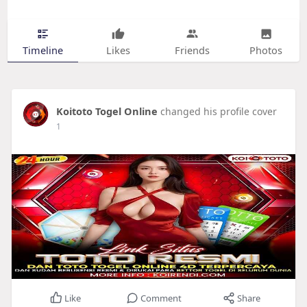
Timeline
Likes
Friends
Photos
Koitoto Togel Online
changed his profile cover
1
Like
Comment
Share