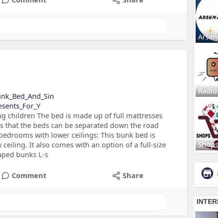
Arsen
Radio
Bunk_Bed_And_Sin
resents_For_Y
g children The bed is made up of full mattresses
s that the beds can be separated down the road
bedrooms with lower ceilings: This bunk bed is
Shop
ceiling. It also comes with an option of a full-size
haped bunks L-s
Comment
Share