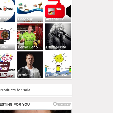
al No
Enagpur
Arsenal Tv
 Wall
Bernd Leno
Dave Musta
s2Home
Armin van
Budding-Wa
Products for sale