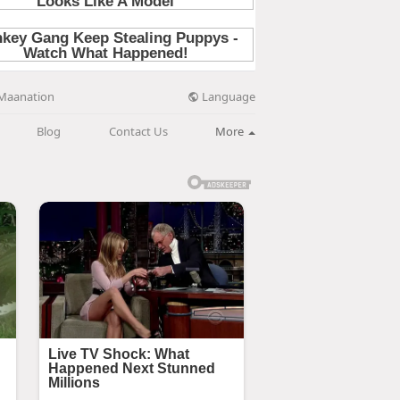
Language
Maanation
Blog
Contact Us
More