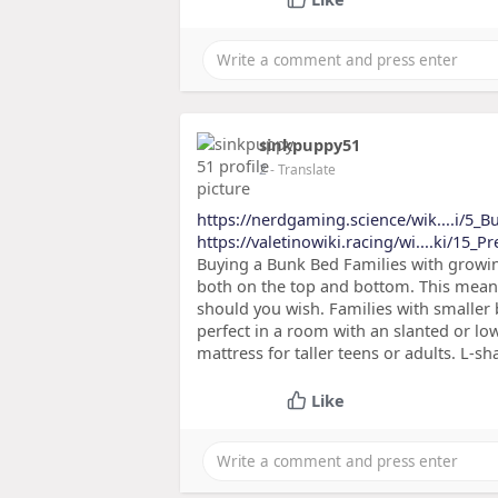
sinkpuppy51
2
- Translate
https://nerdgaming.science/wik....i/5_
https://valetinowiki.racing/wi....ki/15_P
Buying a Bunk Bed Families with growin
both on the top and bottom. This mean
should you wish. Families with smaller 
perfect in a room with an slanted or low 
mattress for taller teens or adults. L-s
Like