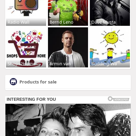
Radio Wall
Bernd Leno
Dave Musta
Shops2Home
Armin van
Budding-Wa
Products for sale