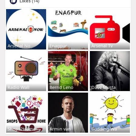
Likes
(14)
Arsenal No
Enagpur
Arsenal Tv
Radio Wall
Bernd Leno
Dave Musta
Shops2Home
Armin van
Budding-Wa