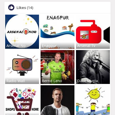
Likes
(14)
Arsenal No
Enagpur
Arsenal Tv
Radio Wall
Bernd Leno
Dave Musta