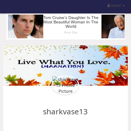
Guest
sharkvase13