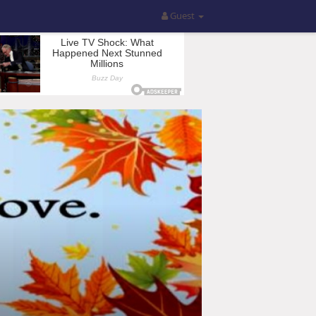
Guest