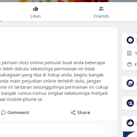
Likes
Friends
1
 pemain slots online pemula! buat anda beberapa
F
 lebih dahulu sebetulnya permainan ini tidak
bahagiaan yang tiba di hidup anda. begitu banyak
anda main perjudian online terlebih dulu. jangan
ne ini lantaran sesungguhnya permainan ini cukup
iti banyak rumus-rumus singkat sebelumnya menjadi
wat mobile-phone se
Comment
Share