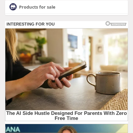
Products for sale