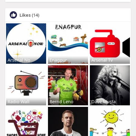
Likes
(14)
Arsenal No
Enagpur
Arsenal Tv
Radio Wall
Bernd Leno
Dave Musta