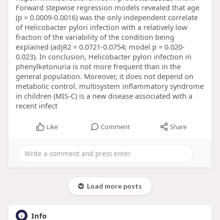
Forward stepwise regression models revealed that age
(p = 0.0009-0.0016) was the only independent correlate
of Helicobacter pylori infection with a relatively low
fraction of the variability of the condition being
explained (adjR2 = 0.0721-0.0754; model p = 0.020-
0.023). In conclusion, Helicobacter pylori infection in
phenylketonuria is not more frequent than in the
general population. Moreover, it does not depend on
metabolic control. multisystem inflammatory syndrome
in children (MIS-C) is a new disease associated with a
recent infect
Like
Comment
Share
Load more posts
Info