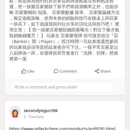
馭，那是因為他們對於百家這紙牌遊戲還沒有夠熟是粗
通，世一娛樂百家樂除了新手們靠猜測概率之外，也能涉
略 百家樂輔助 知識、 百家樂數據 路單、 百家樂贏錢方法
，擬定遊戲策略，使用本身的經驗與技巧在賭桌上與莊家
一拚高下，如下就讓我與列位分享此項玩法與技巧吧！ 實
用文章：【 世一娛樂百家樂賠錢因素曝光！對症下藥才氣
取銷輸錢魔咒！ 】 玩家在 百家樂發牌 前可隨意投注『莊
（Banker）閒（Player）』投注時間一旦結束後還想參與
的玩家就必須等當把結束後亦可下注。一樣平常百家是以
八副牌為一薛，在發牌前荷官會進行『洗牌、切牌』然後
將第一落
Like
Comment
Share
secondyogurt56
2
- Translate
https://www.selleckchem.com/products/azd9291.html