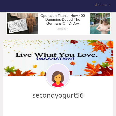
Guest
secondyogurt56