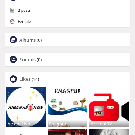
2
posts
Female
Albums
(0)
Friends
(0)
Likes
(14)
Arsenal No
Enagpur
Arsenal Tv