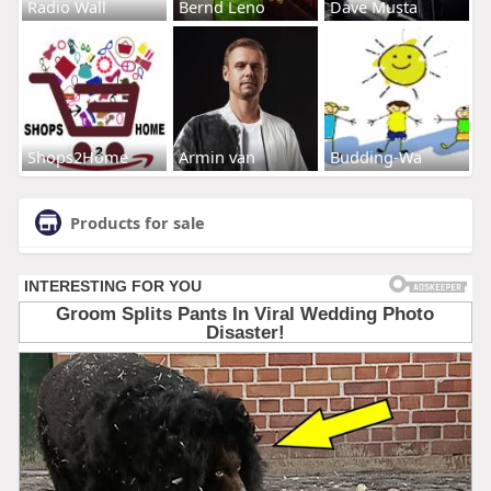
Radio Wall
Bernd Leno
Dave Musta
Shops2Home
Armin van
Budding-Wa
Products for sale