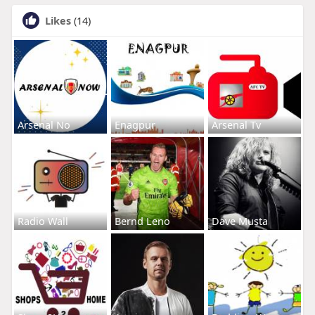
Likes
(14)
Arsenal No
Enagpur
Arsenal Tv
Radio Wall
Bernd Leno
Dave Musta