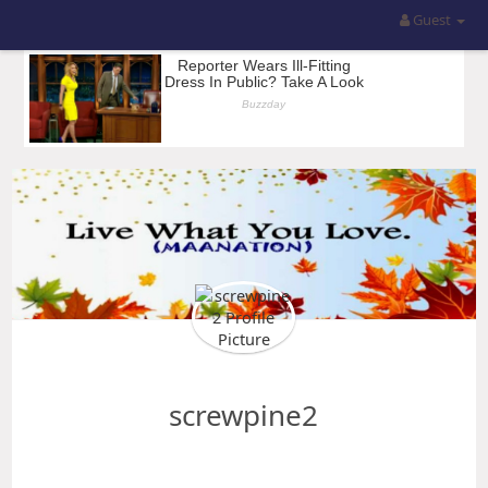
Guest
screwpine2