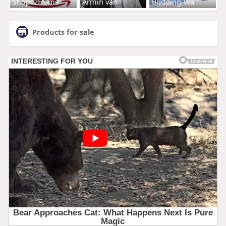
Shops2Home
Armin van
Budding-Wa
Products for sale