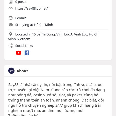
0
posts
https://say88.gb.net/
Female
Studying at Hồ Chí Minh
Located in 15 Lê Thị Dung, Vĩnh Lộc A, Vĩnh Lộc, Hồ Chí
Minh, Vietnam
Social Links
About
Say88 là nhà cái uy tín, nổi bật trong lĩnh vực cá cược
trực tuyến tại Việt Nam. Cung cấp các trò chơi đa dạng
như bóng đá, casino, xổ số, slot, và poker, cùng hệ
thống thanh toán an toàn, nhanh chóng. Đặc biệt, đội
ngũ hỗ trợ chuyên nghiệp 24/7 giúp khách hàng trải
nghiệm mượt mà, an tâm mọi lúc mọi nơi.
Thông tin liên hệ :