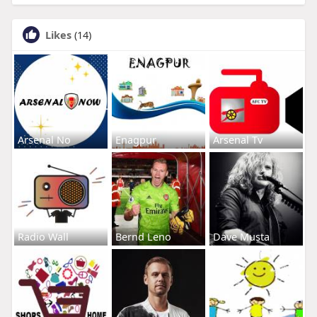
Likes
(14)
Arsenal No
Enagpur
Arsenal Tv
Radio Wall
Bernd Leno
Dave Musta