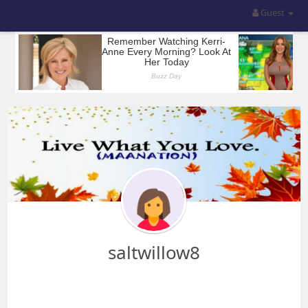
Guest
saltwillow8