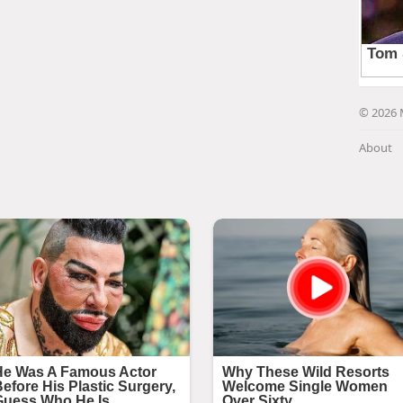
© 2026 
About