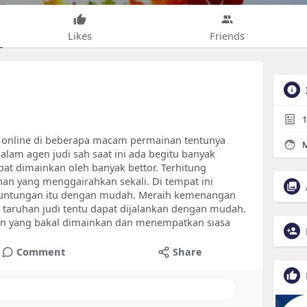
Likes
Friends
1
 online di beberapa macam permainan tentunya
M
lam agen judi sah saat ini ada begitu banyak
 dimainkan oleh banyak bettor. Terhitung
an yang menggairahkan sekali. Di tempat ini
euntungan itu dengan mudah. Meraih kemenangan
 taruhan judi tentu dapat dijalankan dengan mudah.
an yang bakal dimainkan dan menempatkan siasa
Comment
Share