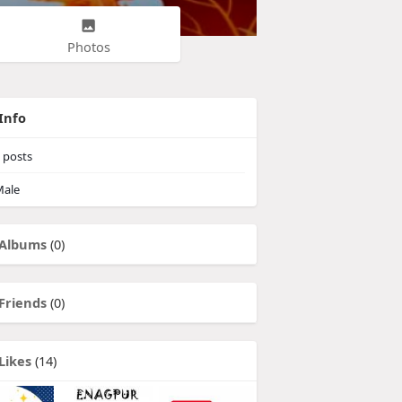
Photos
Info
posts
ale
Albums
(0)
Friends
(0)
Likes
(14)