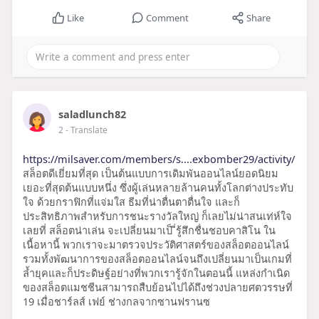
Like
Comment
Share
saladlunch82
2
- Translate
https://milsaver.com/members/s....exbomber29/activity/
สล็อตดีเยี่ยมที่สุด เป็นต้นแบบการเดิมพันออนไลน์ยอดนิยม
เยอะที่สุดต้นแบบหนึ่ง ซึ่งผู้เล่นหลายล้านคนทั้งโลกต่างประทับ
ใจ ด้วยกราฟิกที่แจ่มใส ธีมที่น่าตื่นตาตื่นใจ และก็
ประสิทธิภาพสำหรับการชนะรางวัลใหญ่ ก็เลยไม่น่าสนเท่ห์ใจ
เลยที่ สล็อตน่าเล่น จะเปลี่ยนมาเป็ ี่รู้สึกชื่นชอบคาสิโน ใน
เนื้อหานี้ พวกเราจะมาตรวจประวัติศาสตร์ของสล็อตออนไลน์
รวมทั้งพัฒนาการของสล็อตออนไลน์จนถึงเปลี่ยนมาเป็นเกมที่
ล้ำยุคและก็ประดิษฐ์อย่างที่พวกเรารู้จักในตอนนี้ แหล่งกำเนิด
ของสล็อตแมชชีนสามารถสืบย้อนไปได้ถึงช่วงปลายศตวรรษที่
19 เมื่อชาร์ลส์ เฟย์ ช่างกลจากซานฟรานซ