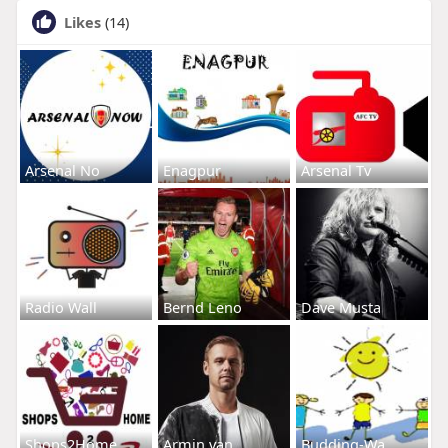
Likes
(14)
Arsenal No
Enagpur
Arsenal Tv
Radio Wall
Bernd Leno
Dave Musta
Shops2Home
Armin van
Budding-Wa