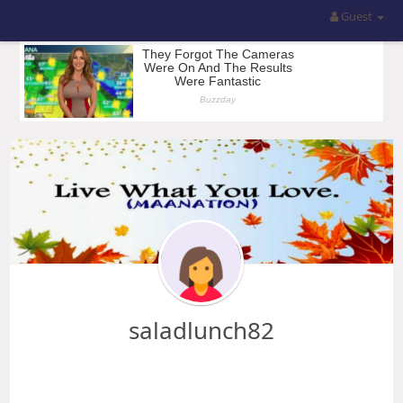
Guest
saladlunch82