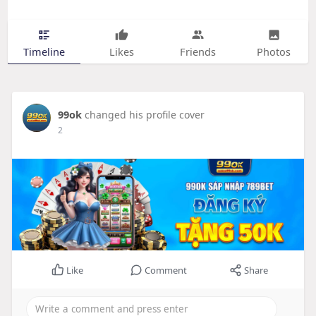
Timeline
Likes
Friends
Photos
99ok
changed his profile cover
2
Like
Comment
Share