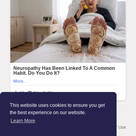
This website uses cookies to ensure you get
the best experience on our website.
© 2026 Maanation
Learn More
Home
About
Contact Us
Privacy Policy
Terms of Use
Blog