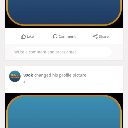
Like
Comment
Share
99ok
changed his profile picture
2