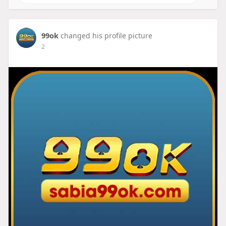
99ok
changed his profile picture
2