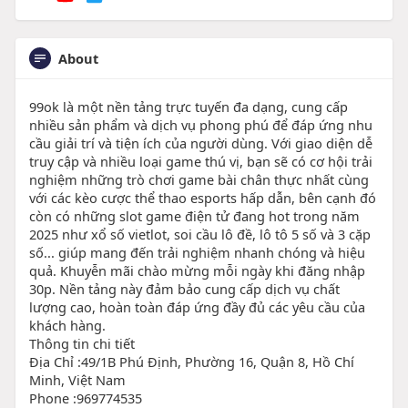
About
99ok là một nền tảng trực tuyến đa dạng, cung cấp
nhiều sản phẩm và dịch vụ phong phú để đáp ứng nhu
cầu giải trí và tiện ích của người dùng. Với giao diện dễ
truy cập và nhiều loại game thú vị, bạn sẽ có cơ hội trải
nghiệm những trò chơi game bài chân thực nhất cùng
với các kèo cược thể thao esports hấp dẫn, bên cạnh đó
còn có những slot game điện tử đang hot trong năm
2025 như xổ số vietlot, soi cầu lô đề, lô tô 5 số và 3 cặp
số... giúp mang đến trải nghiệm nhanh chóng và hiệu
quả. Khuyễn mãi chào mừng mỗi ngày khi đăng nhập
30p. Nền tảng này đảm bảo cung cấp dịch vụ chất
lượng cao, hoàn toàn đáp ứng đầy đủ các yêu cầu của
khách hàng.
Thông tin chi tiết
Địa Chỉ :49/1B Phú Định, Phường 16, Quận 8, Hồ Chí
Minh, Việt Nam
Phone :969774535