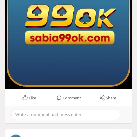
Like
Comment
Share