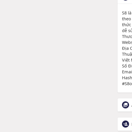
S8 là
theo
thức
dễ s
Thươ
Websi
Địa 
Thuậ
Việt
Số Đ
Emai
Hash
#S8o