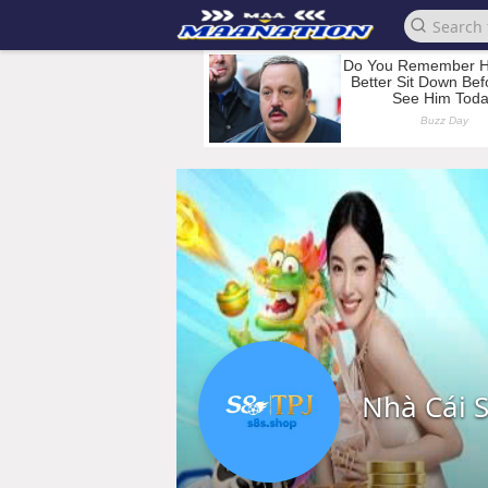
Nhà Cái 