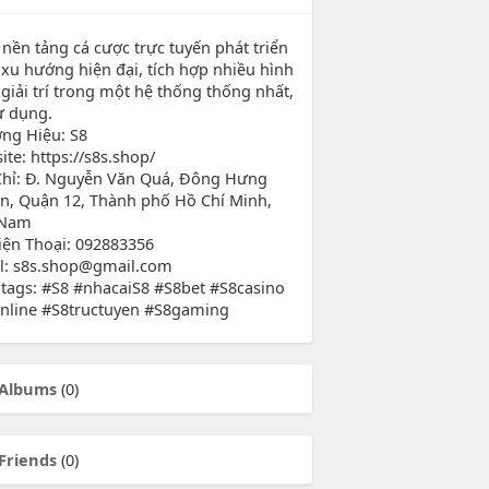
 nền tảng cá cược trực tuyến phát triển
 xu hướng hiện đại, tích hợp nhiều hình
 giải trí trong một hệ thống thống nhất,
ử dụng.
ng Hiệu: S8
te: https://s8s.shop/
Chỉ: Đ. Nguyễn Văn Quá, Đông Hưng
n, Quận 12, Thành phố Hồ Chí Minh,
 Nam
iện Thoại: 092883356
l: s8s.shop@gmail.com
tags: #S8 #nhacaiS8 #S8bet #S8casino
nline #S8tructuyen #S8gaming
Albums
(0)
Friends
(0)