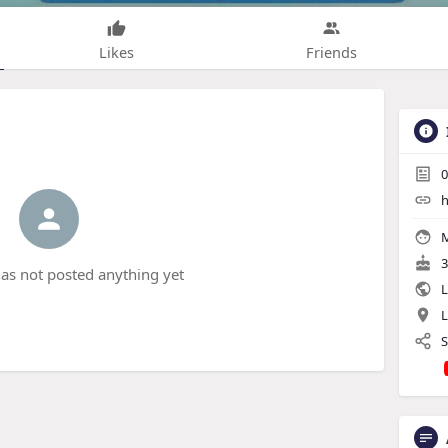
Likes
Friends
0
h
M
3
as not posted anything yet
L
L
S