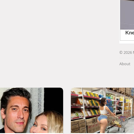
© 2026 
About