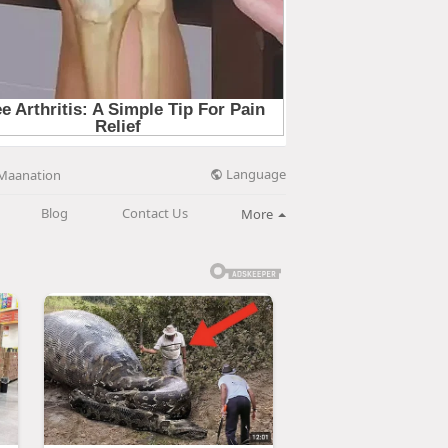
Language
Maanation
Blog
Contact Us
More