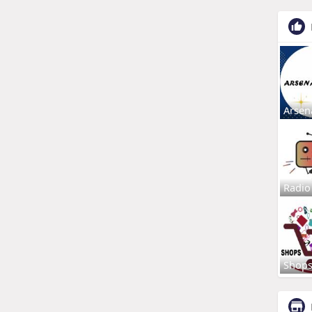
Arsen
Radio
Shop