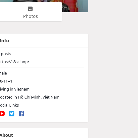
Photos
Info
posts
ttps://s8s.shop/
ale
0-11--1
iving in Vietnam
ocated in Hồ Chí Minh, Việt Nam
ocial Links
About