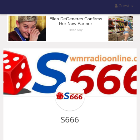
Guest
S666