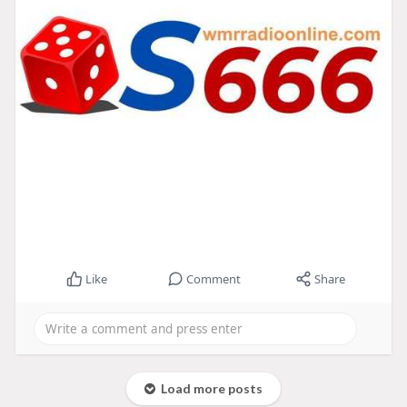
Like
Comment
Share
Load more posts