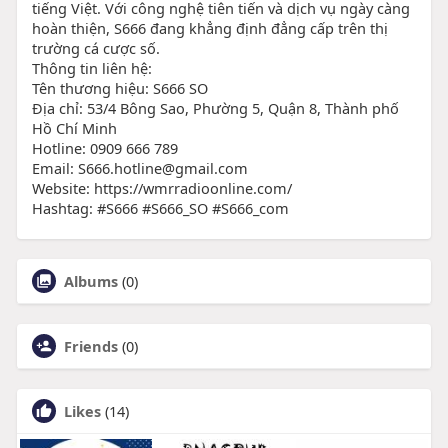
tiếng Việt. Với công nghệ tiên tiến và dịch vụ ngày càng
hoàn thiện, S666 đang khẳng định đẳng cấp trên thị
trường cá cược số.
Thông tin liên hệ:
Tên thương hiệu: S666 SO
Địa chỉ: 53/4 Bông Sao, Phường 5, Quận 8, Thành phố
Hồ Chí Minh
Hotline: 0909 666 789
Email: S666.hotline@gmail.com
Website: https://wmrradioonline.com/
Hashtag: #S666 #S666_SO #S666_com
Albums
(0)
Friends
(0)
Likes
(14)