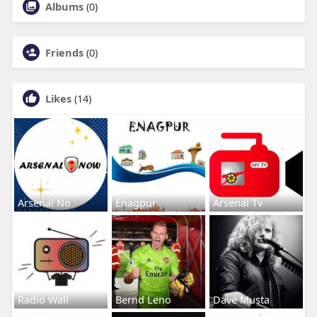
Albums
(0)
Friends
(0)
Likes
(14)
Arsenal No
Enagpur
Arsenal Tv
Radio Wall
Bernd Leno
Dave Musta