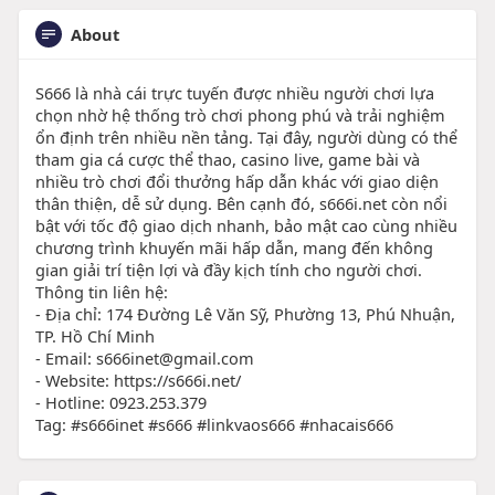
About
S666 là nhà cái trực tuyến được nhiều người chơi lựa
chọn nhờ hệ thống trò chơi phong phú và trải nghiệm
ổn định trên nhiều nền tảng. Tại đây, người dùng có thể
tham gia cá cược thể thao, casino live, game bài và
nhiều trò chơi đổi thưởng hấp dẫn khác với giao diện
thân thiện, dễ sử dụng. Bên cạnh đó, s666i.net còn nổi
bật với tốc độ giao dịch nhanh, bảo mật cao cùng nhiều
chương trình khuyến mãi hấp dẫn, mang đến không
gian giải trí tiện lợi và đầy kịch tính cho người chơi.
Thông tin liên hệ:
- Địa chỉ: 174 Đường Lê Văn Sỹ, Phường 13, Phú Nhuận,
TP. Hồ Chí Minh
- Email: s666inet@gmail.com
- Website: https://s666i.net/
- Hotline: 0923.253.379
Tag: #s666inet #s666 #linkvaos666 #nhacais666