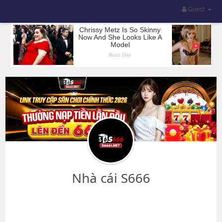
Guest
Nhà cái S666