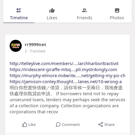
Timeline
Likes
Friends
Photos
rr9999net
2
- Translate
http://telleylive.com/members/....larchharbor8/activit
https://iridescent-giraffe-mbq....pll.mystrikingly.com
https://murphy-elmore.mdwrite.....net/getting-my-po-ch
https://jamison-conley.thought....lanes.net/10-wrong-a
明白你想盡快借錢／借貸，請你等候一至兩日，我地會盡
快處理你既貸款申請。 If borrowers tend not to repay
unsecured loans, lenders may perhaps seek the services
of a collection company. Collection organizations are
corporations that recov
Like
Comment
Share