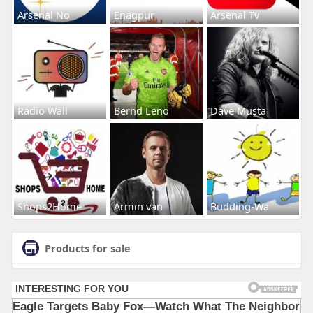
Arsenal No
Enagpur
Arsenal Tv
Radio Wall
Bernd Leno
Dave Musta
Shops2Home
Armin van
Budding-Wa
Products for sale