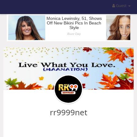
Guest
rr9999net