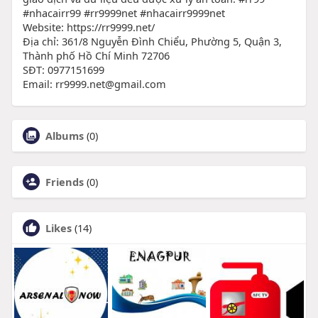
#nhacairr99 #rr9999net #nhacairr9999net
Website: https://rr9999.net/
Địa chỉ: 361/8 Nguyễn Đình Chiểu, Phường 5, Quận 3,
Thành phố Hồ Chí Minh 72706
SĐT: 0977151699
Email: rr9999.net@gmail.com
Albums
(0)
Friends
(0)
Likes
(14)