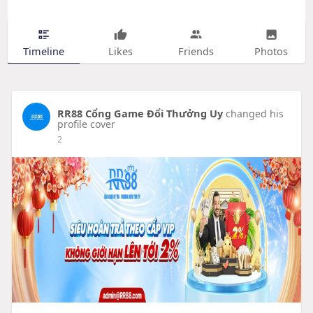
Timeline
Likes
Friends
Photos
RR88 Cổng Game Đổi Thưởng Uy
changed his
profile cover
2