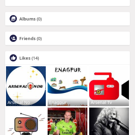
Albums
(0)
Friends
(0)
Likes
(14)
Arsenal No
Enagpur
Arsenal Tv