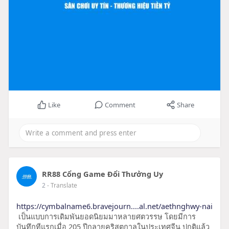
Like
Comment
Share
RR88 Cổng Game Đổi Thưởng Uy
2
- Translate
https://cymbalname6.bravejourn....al.net/aethnghwy-nai
์ เป็นแบบการเดิมพันยอดนิยมมาหลายศตวรรษ โดยมีการ
บันทึกทีแรกเมื่อ 205 ปีกลายคริสตกาลในประเทศจีน ปกติแล้ว