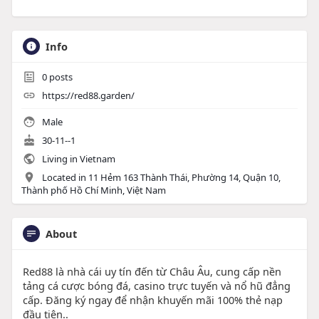
Info
0
posts
https://red88.garden/
Male
30-11--1
Living in Vietnam
Located in 11 Hẻm 163 Thành Thái, Phường 14, Quận 10,
Thành phố Hồ Chí Minh, Việt Nam
About
Red88 là nhà cái uy tín đến từ Châu Âu, cung cấp nền
tảng cá cược bóng đá, casino trực tuyến và nổ hũ đẳng
cấp. Đăng ký ngay để nhận khuyến mãi 100% thẻ nạp
đầu tiên..