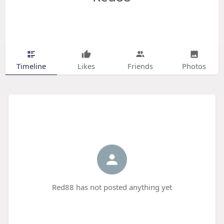
Timeline
Likes
Friends
Photos
Red88 has not posted anything yet