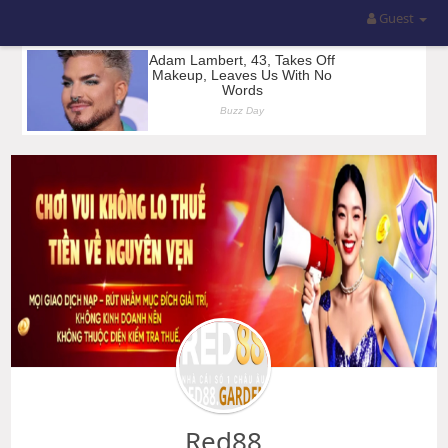
Guest
Red88