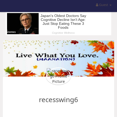
Guest
recesswing6