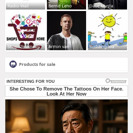
Radio Wall
Bernd Leno
Dave Musta
Shops2Home
Armin van
Budding-Wa
Products for sale