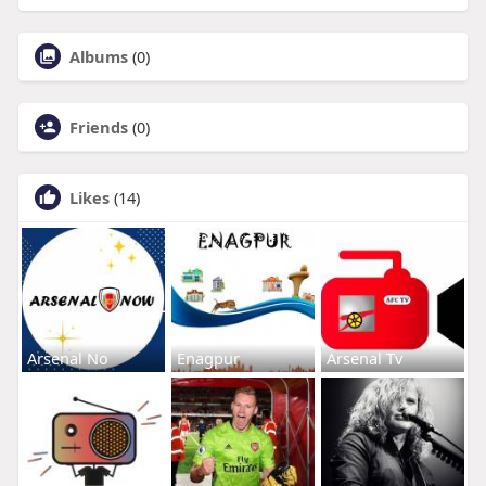
Albums
(0)
Friends
(0)
Likes
(14)
Arsenal No
Enagpur
Arsenal Tv