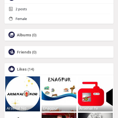
2
posts
Female
Albums
(0)
Friends
(0)
Likes
(14)
Arsenal No
Enagpur
Arsenal Tv