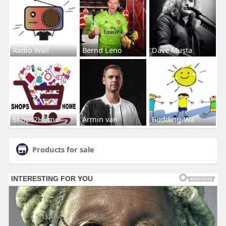
Radio Wall
Bernd Leno
Dave Musta
Shops2Home
Armin van
Budding-Wa
Products for sale