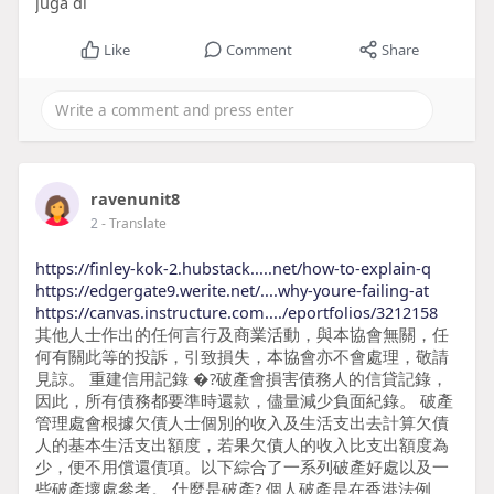
juga di
Like
Comment
Share
ravenunit8
2
- Translate
https://finley-kok-2.hubstack.....net/how-to-explain-q
https://edgergate9.werite.net/....why-youre-failing-at
https://canvas.instructure.com..../eportfolios/3212158
其他人士作出的任何言行及商業活動，與本協會無關，任
何有關此等的投訴，引致損失，本協會亦不會處理，敬請
見諒。 重建信用記錄 �?破產會損害債務人的信貸記錄，
因此，所有債務都要準時還款，儘量減少負面紀錄。 破產
管理處會根據欠債人士個別的收入及生活支出去計算欠債
人的基本生活支出額度，若果欠債人的收入比支出額度為
少，便不用償還債項。以下綜合了一系列破產好處以及一
些破產壞處參考。 什麼是破產? 個人破產是在香港法例