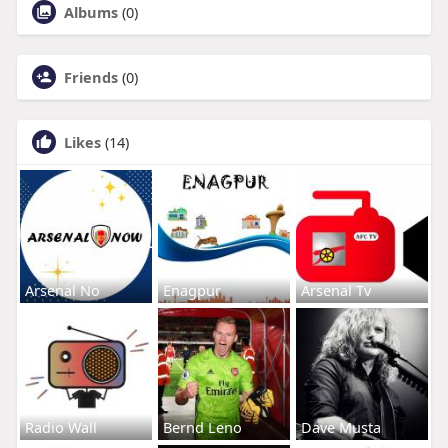
Albums
(0)
Friends
(0)
Likes
(14)
Arsenal No
Enagpur
Arsenal Tv
Radio Wall
Bernd Leno
Dave Musta