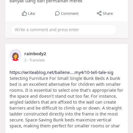
banyak uang dari permainan merek
Like
Comment
Share
rainbody2
2
- Translate
https://writeablog.net/ballene....my4/10-tell-tale-sig
Selecting Furniture For Small Single Bunk Beds A bunk
bed is an excellent alternative for children with smaller
rooms. It is essential to select one that's appropriate for
the space and doesn't stand out too far. For instance,
angled ladders that are affixed to the wall can create
barriers and be difficult to climb up or down. A straight
ladder constructed directly into the frame is the most
secure. Space-Saving Bunk beds maximize vertical
space, making them perfect for smaller rooms or shar