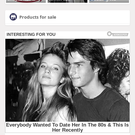
Products for sale