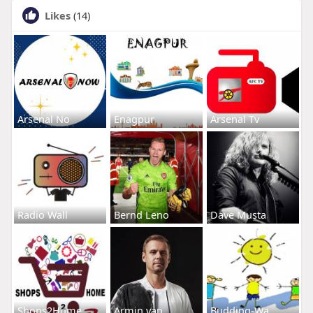
Likes
(14)
Arsenal No
Enagpur
Arsenal Tv
Radio Wall
Bernd Leno
Dave Musta
Shops2Home
Armin van
Budding-Wa