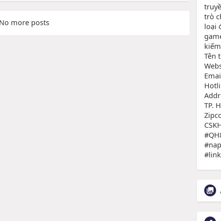
truy
trò 
No more posts
loại
game
kiếm
Tên 
Websi
Emai
Hotl
Addr
TP. 
Zipc
CSKH
#QH8
#nap
#lin