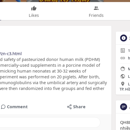
Likes
Friends
1
/zn-c3.html
h
and safety of pasteurized donor human milk (PDHM)
mmercially-used supplements in a porcine model of
M
imicking human neonates at 30-32 weeks of
periment was performed on 20 piglets. After birth,
L
mmunoglobulins via the umbilical artery and surgically
L
 were then randomized into five groups and fed either
TP. H
Comment
Share
QH88
nhiều