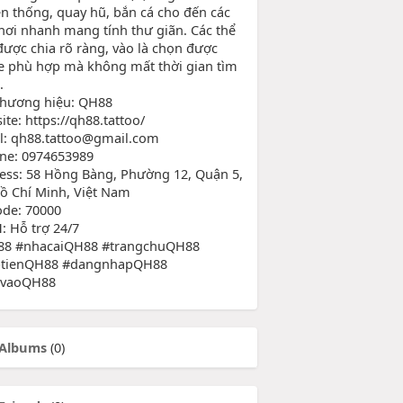
ền thống, quay hũ, bắn cá cho đến các
chơi nhanh mang tính thư giãn. Các thể
 được chia rõ ràng, vào là chọn được
 phù hợp mà không mất thời gian tìm
.
thương hiệu: QH88
te: https://qh88.tattoo/
l: qh88.tattoo@gmail.com
ine: 0974653989
ess: 58 Hồng Bàng, Phường 12, Quận 5,
Hồ Chí Minh, Việt Nam
ode: 70000
: Hỗ trợ 24/7
8 #nhacaiQH88 #trangchuQH88
tienQH88 #dangnhapQH88
kvaoQH88
Albums
(0)