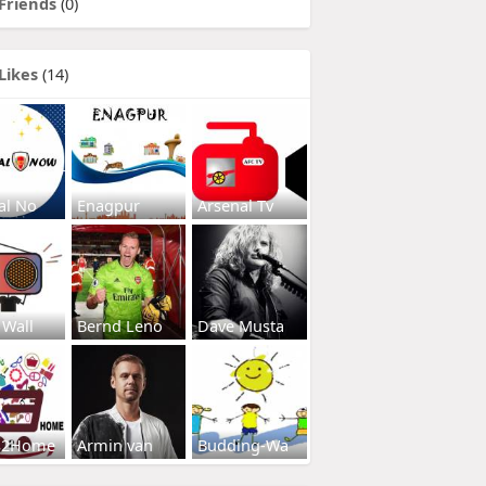
Friends
(0)
Likes
(14)
al No
Enagpur
Arsenal Tv
 Wall
Bernd Leno
Dave Musta
s2Home
Armin van
Budding-Wa