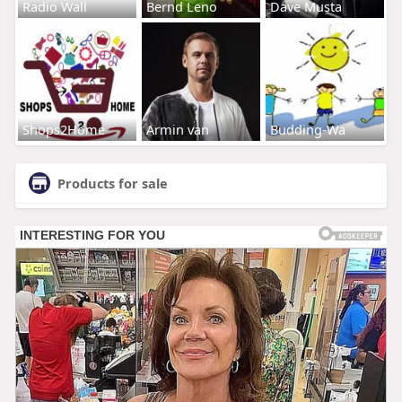
Radio Wall
Bernd Leno
Dave Musta
Shops2Home
Armin van
Budding-Wa
Products for sale