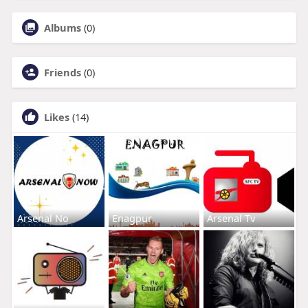
Albums
(0)
Friends
(0)
Likes
(14)
Arsenal No
Enagpur
Arsenal Tv