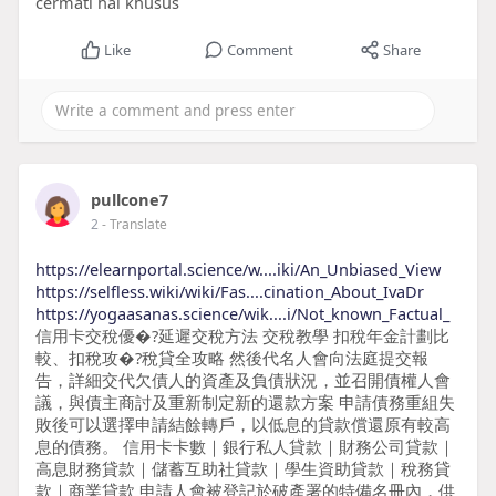
cermati hal khusus
Like
Comment
Share
pullcone7
2
- Translate
https://elearnportal.science/w....iki/An_Unbiased_View
https://selfless.wiki/wiki/Fas....cination_About_IvaDr
https://yogaasanas.science/wik....i/Not_known_Factual_
信用卡交稅優�?延遲交稅方法 交稅教學 扣稅年金計劃比
較、扣稅攻�?稅貸全攻略 然後代名人會向法庭提交報
告，詳細交代欠債人的資產及負債狀況，並召開債權人會
議，與債主商討及重新制定新的還款方案 申請債務重組失
敗後可以選擇申請結餘轉戶，以低息的貸款償還原有較高
息的債務。 信用卡卡數｜銀行私人貸款｜財務公司貸款｜
高息財務貸款｜儲蓄互助社貸款｜學生資助貸款｜稅務貸
款｜商業貸款 申請人會被登記於破產署的特備名冊內，供