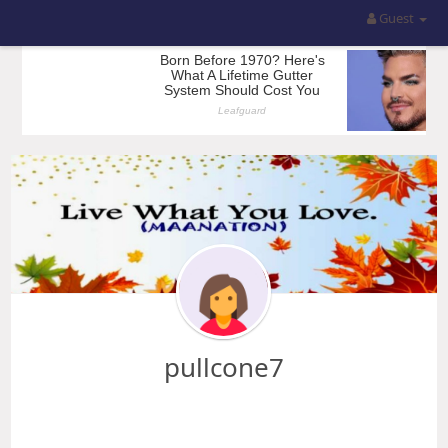
Guest
pullcone7