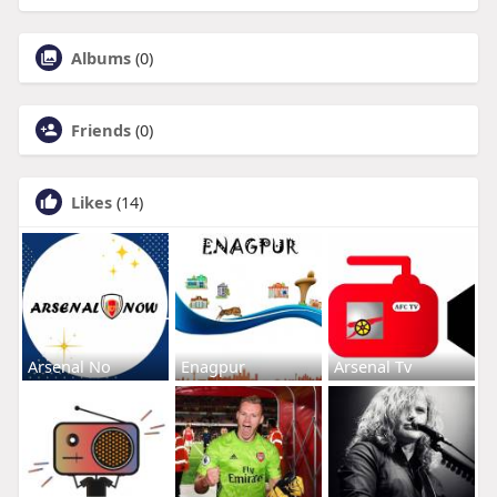
Albums
(0)
Friends
(0)
Likes
(14)
Arsenal No
Enagpur
Arsenal Tv