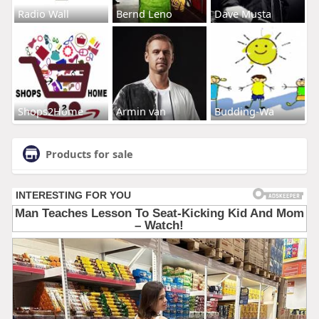
Radio Wall
Bernd Leno
Dave Musta
Shops2Home
Armin van
Budding-Wa
Products for sale