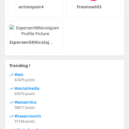
actionpair4
freonowl03
Espersen58Nicolajsen
Trending !
#seo
67475 posts
#socialmedia
63570 posts
#seoservice
58017 posts
#usaaccounts
57149 posts