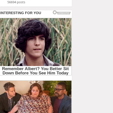
56694 posts