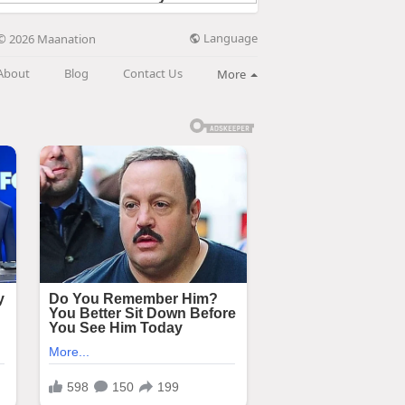
Language
© 2026 Maanation
About
Blog
Contact Us
More