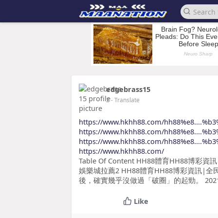
edgebrass15
2
- Translate
https://www.hkhh88.com/hh88%e8....%
https://www.hkhh88.com/hh88%e8....%
https://www.hkhh88.com/hh88%e8....%
https://www.hkhh88.com/
Table Of Content HH88體育HH
娛樂城拉薦2 HH88體育HH88博彩資訊
後，確實幾乎沒做過「破圈」的起勁。 20
Like