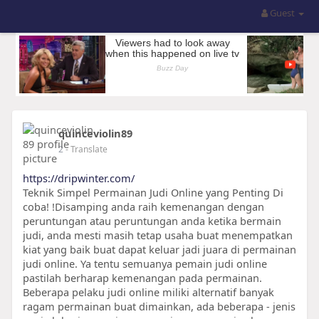
Guest
quinceviolin89
2
- Translate
https://dripwinter.com/
Teknik Simpel Permainan Judi Online yang Penting Di
coba! !Disamping anda raih kemenangan dengan
peruntungan atau peruntungan anda ketika bermain
judi, anda mesti masih tetap usaha buat menempatkan
kiat yang baik buat dapat keluar jadi juara di permainan
judi online. Ya tentu semuanya pemain judi online
pastilah berharap kemenangan pada permainan.
Beberapa pelaku judi online miliki alternatif banyak
ragam permainan buat dimainkan, ada beberapa - jenis