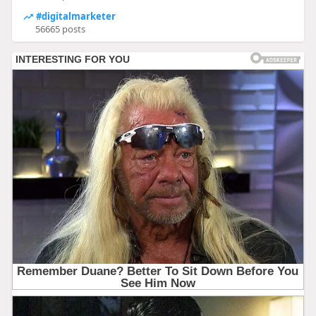
#digitalmarketer
56665 posts