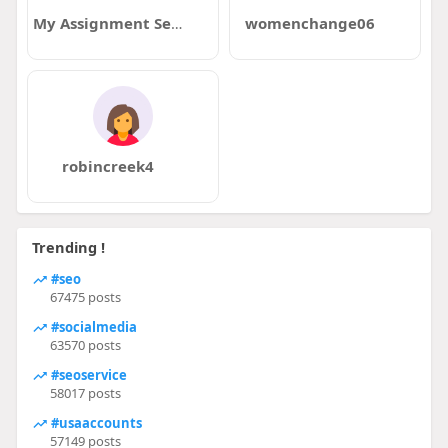
My Assignment Services Uk
womenchange06
robincreek4
Trending !
#seo
67475 posts
#socialmedia
63570 posts
#seoservice
58017 posts
#usaaccounts
57149 posts