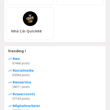
Nhà Cái Quick68
Trending !
#seo
67466 posts
#socialmedia
63564 posts
#seoservice
58011 posts
#usaaccounts
57143 posts
#digitalmarketer