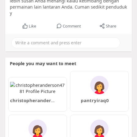
lebih susah Anda menangi kalau ketimbang dengan
permainan lain lantaran Anda. Cuman sedikit penduduk
y
Like
Comment
Share
People you may want to meet
christopheranderson4781
pantryiraq0